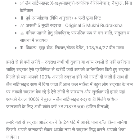
✅ लैब सर्टिफाइड: X‑ray/माइक्रो‑स्कोपिक वेरिफिकेशन; नैचुरल, बिना
केमिकल
🔋 पूर्व‑एनर्जाइज़्ड (विधि अनुसार) + फ्री पूजा किट
📿 असली 5 मुखी रुद्राक्ष | Original 5 Mukhi Rudraksha
🧘 दैनिक पहनने हेतु लोकप्रिय; पारंपरिक रूप से मन‑शांति, संतुलन व
साधना में सहायक
🧵 विकल्प: लूज़ बीड, सिल्वर/गोल्ड पेंडेंट, 108/54/27 बीड माला
हमसे से ही क्यों खरीदें – रुद्राक्ष कभी भी दुकान या अन्य स्थलों से नहीं खरीदना
चाहिए रुद्राक्ष ऐसे प्रतिष्ठित से खरीदें जहाँ आपको अभिमंत्रित किये हुए रुद्राक्ष
मिलते हो यहां आपको 100% असली रुद्राक्ष होने की गारंटी दी जाती हैं साथ ही
लैब सर्टिफाइड साथ में दिया जाता हैं आज कल मार्केट में बहुत लोग रुद्राक्ष के नाम
पर नकली रुद्राक्ष बेच रहे है ऐसे लोगों से सावधान और सुरक्षित रहें हमारे यहां
आपको केवल 100% नेचुरल – लैब सर्टिफाइड रुद्राक्ष ही मिलेगे अधिक
जानकारी के लिए अभी कॉल करें 7821878500 (पंडित मिनाक्षी)
हमारे यहां से रुद्राक्ष आर्डर करने के 24 घंटे में आपके पास कॉल किया जायेगा
जिसमे आपसे जानकारी लेकर आपके नाम से रुद्राक्ष सिद्ध करने आपको भेजा
जायेगा।